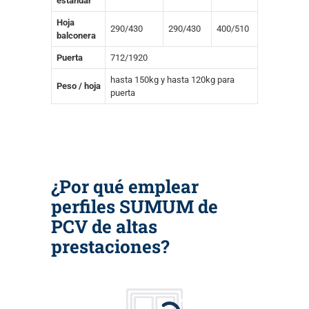
estándar
Hoja
290/430
290/430
400/510
balconera
Puerta
712/1920
hasta 150kg y hasta 120kg para
Peso / hoja
puerta
¿Por qué emplear
perfiles SUMUM de
PCV de altas
prestaciones?