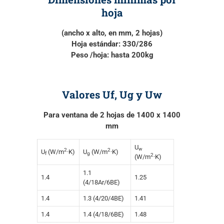
hoja
(ancho x alto, en mm, 2 hojas)
Hoja estándar:
330/286
Peso /hoja:
hasta 200kg
Valores Uf, Ug y Uw
Para ventana de 2 hojas de 1400 x 1400
mm
U
w
2
2
U
(W/m
·K)
U
(W/m
·K)
f
g
2
(W/m
·K)
1.1
1.4
1.25
(4/18Ar/6BE)
1.4
1.3 (4/20/4BE)
1.41
1.4
1.4 (4/18/6BE)
1.48