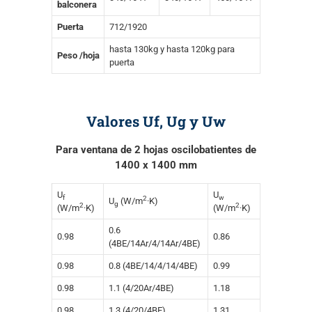
balconera
Puerta
712/1920
hasta 130kg y hasta 120kg para
Peso /hoja
puerta
Valores Uf, Ug y Uw
Para ventana de 2 hojas oscilobatientes de
1400 x 1400 mm
U
U
f
w
2
U
(W/m
·K)
g
2
2
(W/m
·K)
(W/m
·K)
0.6
0.98
0.86
(4BE/14Ar/4/14Ar/4BE)
0.98
0.8 (4BE/14/4/14/4BE)
0.99
0.98
1.1 (4/20Ar/4BE)
1.18
0.98
1.3 (4/20/4BE)
1.31