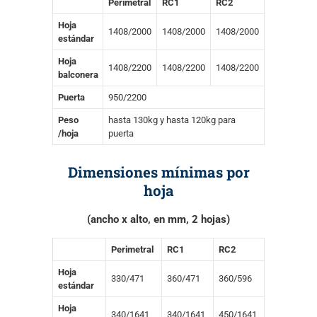
Perimetral
RC1
RC2
Hoja
1408/2000
1408/2000
1408/2000
estándar
Hoja
1408/2200
1408/2200
1408/2200
balconera
Puerta
950/2200
Peso
hasta 130kg y hasta 120kg para
/hoja
puerta
Dimensiones mínimas por
hoja
(ancho x alto, en mm, 2 hojas)
Perimetral
RC1
RC2
Hoja
330/471
360/471
360/596
estándar
Hoja
340/1641
340/1641
450/1641