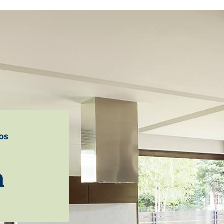
Practicables
Deslizantes
Complementos
Instalación y
Garantía
Sostenibilidad
Proyectos
ros
PrefWeb
a
Contacto