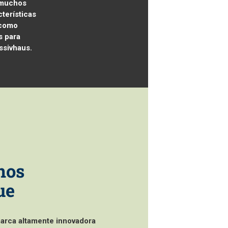
 muchos
terísticas
 como
s para
ssivhaus.
nos
ue
rca altamente innovadora