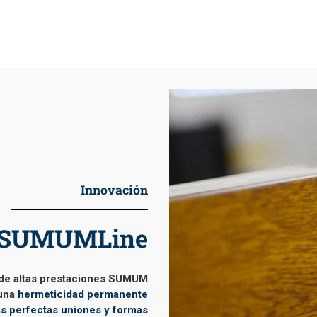
Practicables
Deslizantes
Complementos
Instalación y
Garantía
Sostenibilidad
Proyectos
Innovación
PrefWeb
SUMUMLine
Contacto
 de altas prestaciones SUMUM
una
hermeticidad permanente
las perfectas uniones y formas