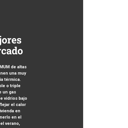
jores
rcado
MUM de altas
ienen una muy
ia térmica.
le o triple
de un gas
de vidrios bajo
lejar el calor
vivienda en
nerlo en el
 el verano,