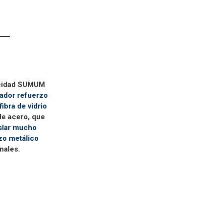
icidad SUMUM
vador refuerzo
ibra de vidrio
de acero, que
slar mucho
zo metálico
nales.