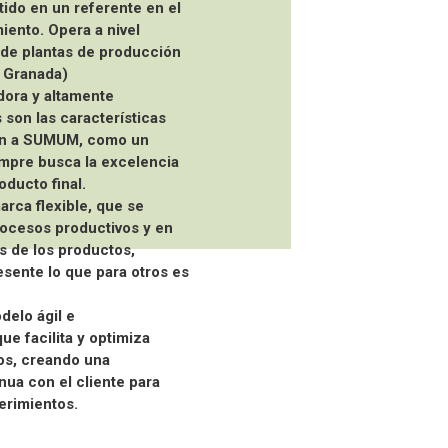
ido en un referente en el
iento. Opera a nivel
 de plantas de producción
y Granada)
dora y altamente
 son las características
en a SUMUM, como un
mpre busca la excelencia
oducto final.
ca flexible, que se
rocesos productivos y en
as de los productos,
esente lo que para otros es
elo ágil e
ue facilita y optimiza
os, creando una
nua con el cliente para
erimientos.