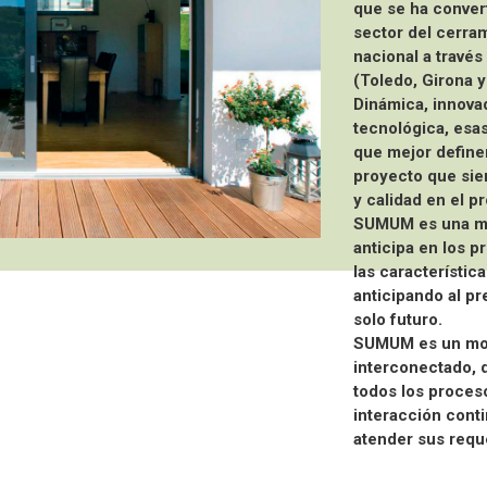
que se ha convert
sector del cerram
nacional a través
(Toledo, Girona 
Dinámica, innova
tecnológica, esas
que mejor defin
proyecto que sie
y calidad en el pr
SUMUM es una mar
anticipa en los p
las característic
anticipando al pr
solo futuro.
SUMUM es un mod
interconectado, q
todos los proces
interacción conti
atender sus requ