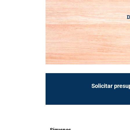
D
Solicitar presu
Síguenos