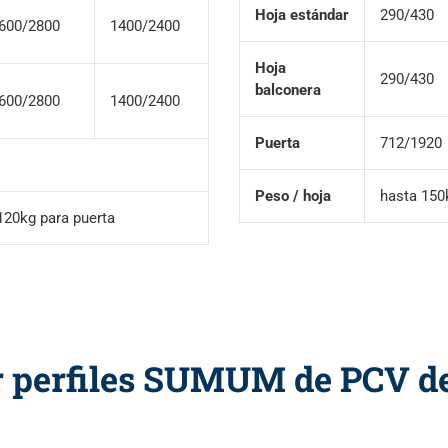
Hoja estándar
290/430
600/2800
1400/2400
Hoja
290/430
balconera
600/2800
1400/2400
Puerta
712/1920
Peso / hoja
hasta 150
120kg para puerta
r perfiles SUMUM de PCV de