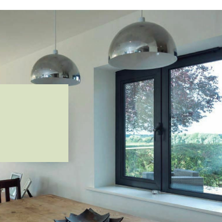
Practicables
Deslizantes
Complementos
Instalación y
Garantía
Sostenibilidad
Proyectos
PrefWeb
Contacto