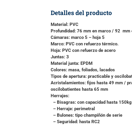
Detalles del producto
Material:
PVC
Profundidad:
76 mm en marco / 92 mm e
Cámaras:
marco 5 – hoja 5
Marco:
PVC con refuerzo térmico.
Hoja:
PVC con refuerzo de acero
Juntas:
3
Material junta:
EPDM
Colores:
masa, foliados, lacados
Tipos de apertura:
practicable y oscilobat
Acristalamientos:
fijos hasta 49 mm / pr
oscilobatientes hasta 65 mm
Herrajes:
– Bisagras
: con capacidad hasta 150kg
– Herraje
: perimetral
– Bulones
: tipo champiñón de serie
– Seguridad
: hasta RC2