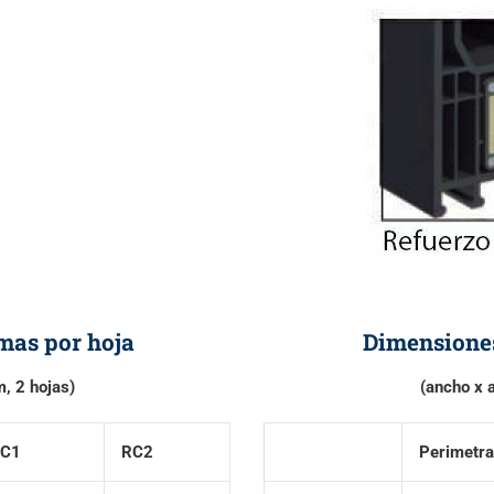
as por hoja
Dimensione
m, 2 hojas)
(ancho x a
C1
RC2
Perimetra