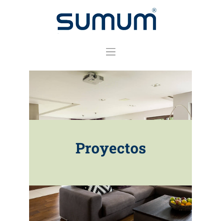
Practicables
Deslizantes
Complementos
Instalación y
Garantía
Proyectos
Sostenibilidad
Proyectos
PrefWeb
Contacto